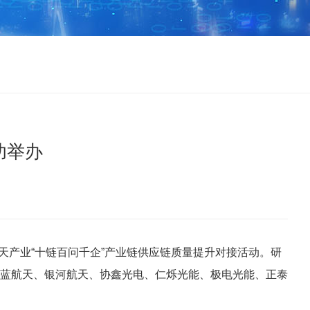
功举办
航天产业“十链百问千企”产业链供应链质量提升对接活动。研
蓝航天、银河航天、协鑫光电、仁烁光能、极电光能、正泰