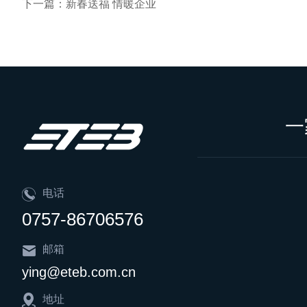
下一篇：新春送福 情暖企业
一
电话
0757-86706576
邮箱
ying@eteb.com.cn
地址