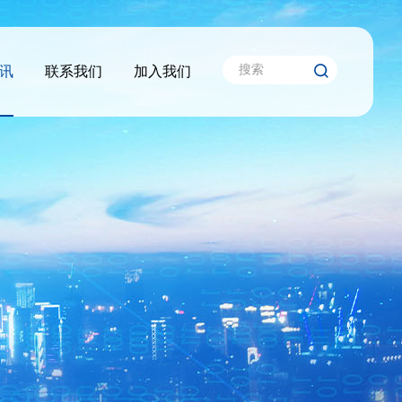
讯
联系我们
加入我们