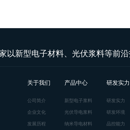
家以新型电子材料、光伏浆料等前沿
关于我们
产品中心
研发实力
公司简介
新型电子浆料
研发实力
企业文化
光伏导电浆料
研发环境
发展历程
纳米导电材料
品控能力