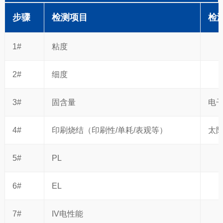
步骤
检测项目
检
1#
粘度
2#
细度
3#
固含量
电
4#
印刷烧结（印刷性/单耗/表观等）
太
5#
PL
6#
EL
7#
IV电性能