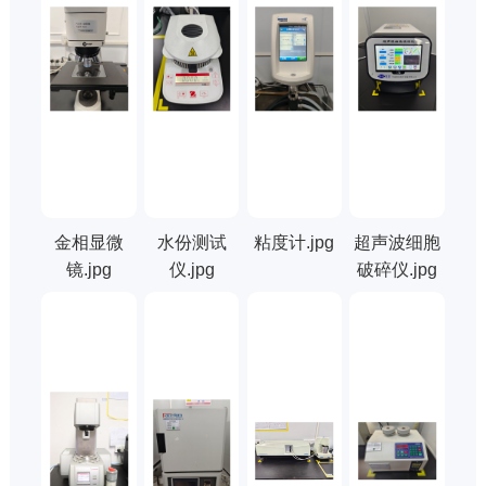
金相显微
水份测试
粘度计.jpg
超声波细胞
镜.jpg
仪.jpg
破碎仪.jpg