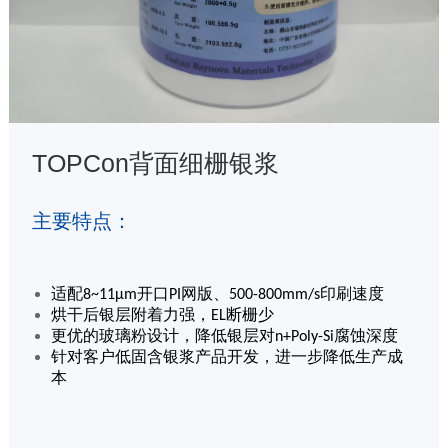
TOPCon背面细栅银浆
主要特点：
适配
开口
网版、
印刷速度
8~11μm
PI
500-800mm/s
烘干后银层附着力强，
断栅少
EL
更优的玻璃粉设计，降低银层对
腐蚀深度
n+Poly-Si
针对客户低固含银浆产品开发，进一步降低生产成
本