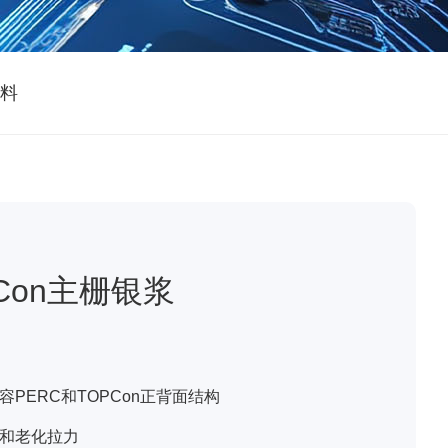
料
PCon主栅银浆
PERC和TOPCon正背面结构
和老化拉力