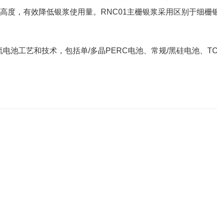
高度，有效降低银浆使用量。RNC01主栅银浆采用区别于细栅
电池工艺和技术，包括单/多晶PERC电池、常规/黑硅电池、TO