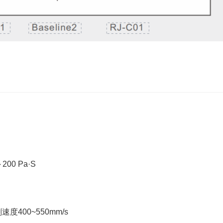
00 Pa·S
度400~550mm/s