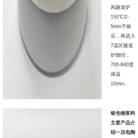
风隧道炉
150℃/2-
5min干燥
后，再进入
7温区隧道
炉烧结，
700-840度
保温
10min。
银包铜浆料
主要产品介
绍一压电陶