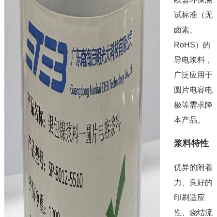
试标准（无
卤素、
RoHS）的
导电浆料，
广泛应用于
圆片电容电
极等需求降
本产品。
浆料特性
优异的附着
力、良好的
印刷适应
性、烧结流