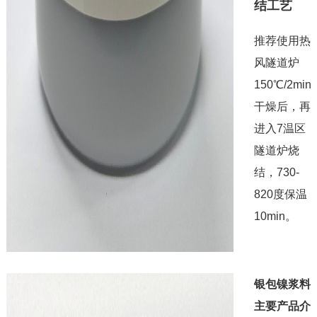
结工艺
推荐使用热
风隧道炉
150℃/2min
干燥后，再
进入7温区
隧道炉烧
结，730-
820度保温
10min。
银包镍浆料
主要产品介