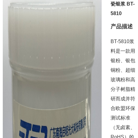
瓷银浆 BT-
5810
产品描述
BT-5810浆
料是一款用
银粉、银包
铜粉、超细
玻璃粉和高
分子树脂精
研而成并符
合欧盟环保
测试标准
（无卤素、
RoHS）的