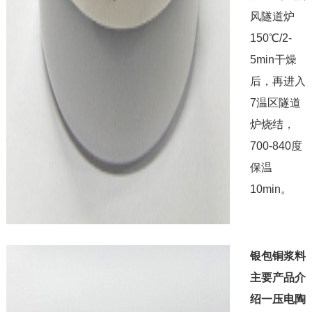
风隧道炉
150℃/2-
5min干燥
后，再进入
7温区隧道
炉烧结，
700-840度
保温
10min。
银包铜浆料
主要产品介
绍一压电陶