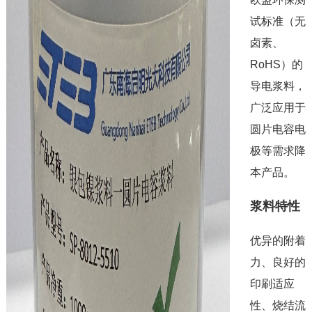
试标准（无
卤素、
RoHS）的
导电浆料，
广泛应用于
圆片电容电
极等需求降
本产品。
浆料特性
优异的附着
力、良好的
印刷适应
性、烧结流