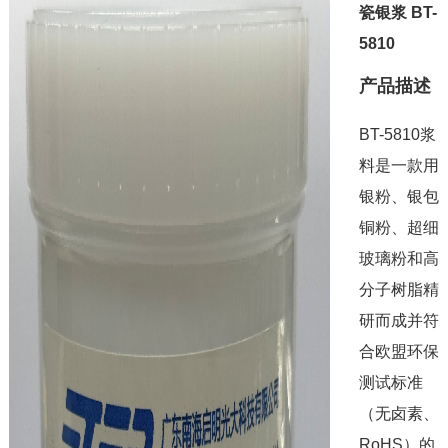
瓷银浆 BT-
5810
产品描述
BT-5810浆
料是一款用
银粉、银包
铜粉、超细
玻璃粉和高
分子树脂精
研而成并符
合欧盟环保
测试标准
（无卤素、
RoHS）的