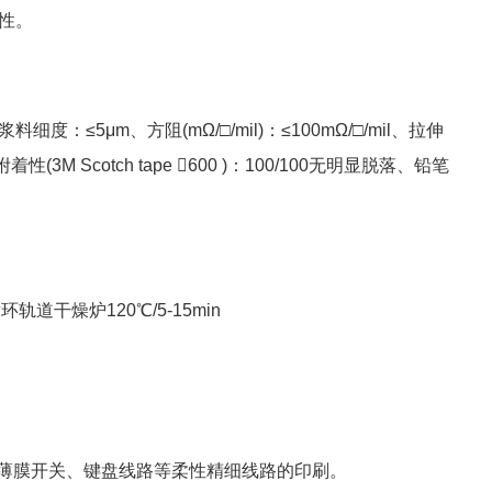
性。
调）、浆料细度：≤5μm、方阻(mΩ/□/mil)：≤100mΩ/□/mil、拉伸
 Scotch tape 600 )：100/100无明显脱落、铅笔
道干燥炉120℃/5-15min
于薄膜开关、键盘线路等柔性精细线路的印刷。