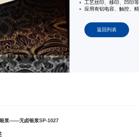
工艺丝印、移印、凹印等
应用有铝电容、触控、精
返回列表
银浆——无卤银浆SP-1027
述