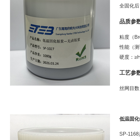
全固化后
品质参
粘度（Bro
性能（测试
硬度：≥
工艺参
丝网目数：
低温固化
SP-1