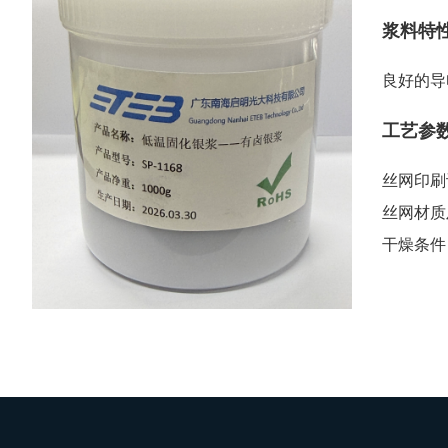
浆料特
良好的导
工艺参
丝网印刷
丝网材质
干燥条件：