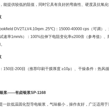
，能提供较低的阻值，同时它具有良好的弯曲性、硬度及抗氧化
数
okfield DV2T.LV4.10rpm .25℃)：15000-40000 cps（可
速率1mm/s）：100%拉伸下电阻变化率≤200倍（参考值）、附着性(3M
H。
数
150目-200目（推荐印刷干膜厚度 ≥10μ）、干燥条件：热风循环轨
银浆——有卤银浆SP-1168
168是一款低温固化型导电银浆，气味极小，操作友好，广泛适用