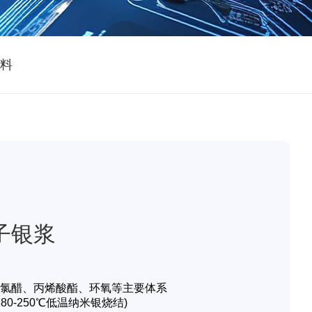
料
子银浆
氯醋、丙烯酸酯、环氧等主要体系
180-250℃低温纳米银烧结)