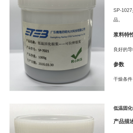
SP-1
品。
浆料特
良好的导
参数
干燥条件
低温固化
产品描