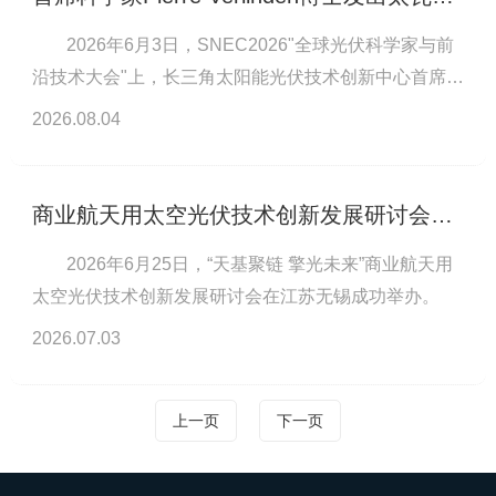
2026年6月3日，SNEC2026"全球光伏科学家与前
沿技术大会"上，长三角太阳能光伏技术创新中心首席科
学家Pierre J. Verlinden博士作特邀报告，直指产业三大
2026.08.04
核心挑战——增长模式不可持续、可靠性危机加剧、供
应链约束逼近，为狂奔中的光伏行业敲响警钟。
商业航天用太空光伏技术创新发展研讨会成功举办
2026年6月25日，“天基聚链 擎光未来”商业航天用
太空光伏技术创新发展研讨会在江苏无锡成功举办。
2026.07.03
上一页
下一页